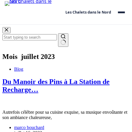
Les Chalets dans le Nord
Les
Skip
Chalets
to
dans
content
le
No
Nord
results
Mois
juillet 2023
Blog
Du Manoir des Pins à La Station de
Recharge…
Autrefois célèbre pour sa cuisine exquise, sa musique envoûtante et
son ambiance chaleureuse,
marco bouchard