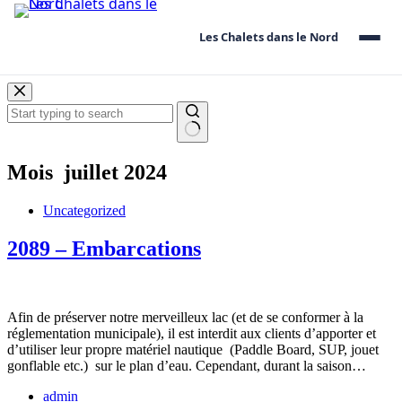
Les Chalets dans le Nord
Les
Skip
Chalets
to
dans
content
le
No
Nord
results
Mois
juillet 2024
Uncategorized
2089 – Embarcations
Afin de préserver notre merveilleux lac (et de se conformer à la
réglementation municipale), il est interdit aux clients d’apporter et
d’utiliser leur propre matériel nautique (Paddle Board, SUP, jouet
gonflable etc.) sur le plan d’eau. Cependant, durant la saison…
admin