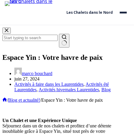
Les Chalets dans le Nord
Les
Skip
Chalets
to
dans
content
le
No
Nord
results
Espace Yin : Votre havre de paix
marco bouchard
juin 27, 2024
Activités à faire dans les Laurentides
,
Activités été
Laurentides
,
Activités hivernales Laurentides
,
Blog
Home
/
Blog et actualité!
/
Espace Yin : Votre havre de paix
Un Chalet et une Expérience Unique
Séjournez dans un de nos chalets et profitez d’une détente
inoubliable grâce à Espace Yin, situé tout près de votre